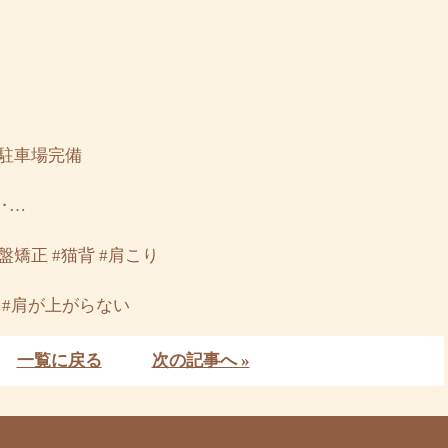
◆駐車場完備
‥…
骨盤矯正 #猫背 #肩こり
 #肩が上がらない
一覧に戻る
次の記事へ »