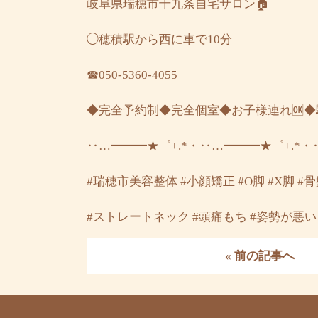
岐阜県瑞穂市十九条自宅サロン🏠
◯穂積駅から西に車で10分
☎︎050-5360-4055
◆完全予約制◆完全個室◆お子様連れ🆗
‥…━━━★゜+.*・‥…━━━★゜+.*・
#瑞穂市美容整体 #小顔矯正 #O脚 #X脚 #
#ストレートネック #頭痛もち #姿勢が悪い
« 前の記事へ