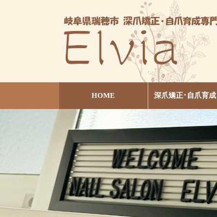
HOME
深爪矯正･自爪育成