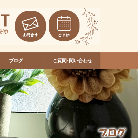
ブログ
ご質問･問い合わせ
EVI陶肌トリートメント
本増毛スクール大垣校
セルフホワイトニング
ルビケイトセミナー
ネイルデザイン
美容整体
爪育成