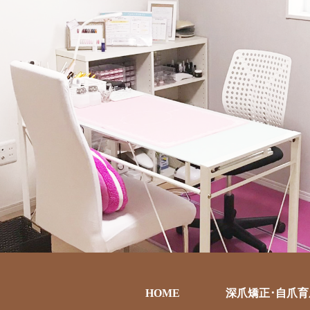
HOME
深爪矯正･自爪