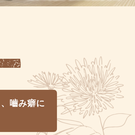
り、嚙み癖に