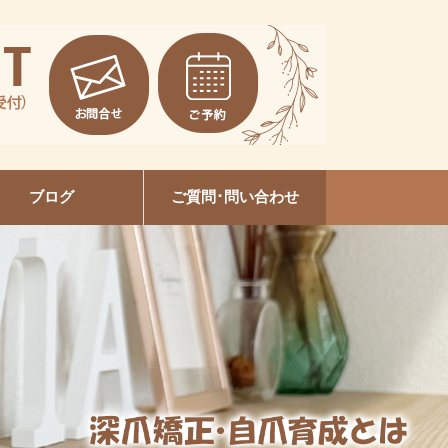
ブログ
ご質問･問い合わせ
EVI陶肌トリートメント
本増毛スクール大垣校
セルフホワイトニング
ルビケイトセミナー
ネイルデザイン
美容整体
爪育成