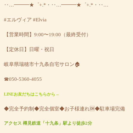
‥…━━━★゜+.*・‥…━━━★゜+.*・‥…
#エルヴィア
#Elvia
【営業時間】9:00〜19:00（最終受付）
【定休日】日曜・祝日
岐阜県瑞穂市十九条自宅サロン🏠
☎︎050-5360-4055
LINEお友だちはこちらから→
◆完全予約制◆完全個室◆お子様連れ🆗◆駐車場完備
アクセス 樽見鉄道「十九条」駅より徒歩2分