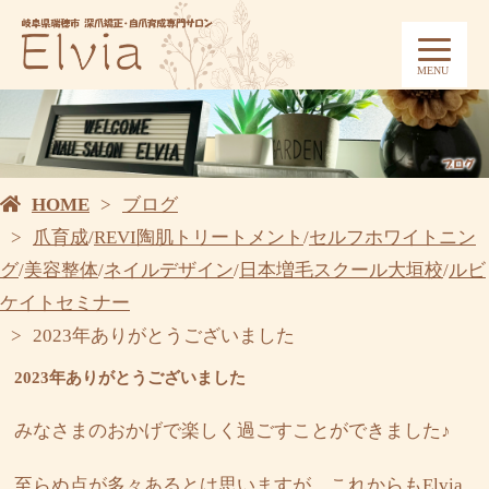
MENU
HOME
ブログ
爪育成
/
REVI陶肌トリートメント
/
セルフホワイトニン
グ
/
美容整体
/
ネイルデザイン
/
日本増毛スクール大垣校
/
ルビ
ケイトセミナー
2023年ありがとうございました
2023年ありがとうございました
みなさまのおかげで楽しく過ごすことができました♪
至らぬ点が多々あるとは思いますが、これからもElvia