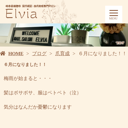
MENU
HOME
ブログ
爪育成
６月になりました！！
６月になりました！！
梅雨が始まると・・・
髪はボサボサ、服はベトベト（泣）
気分はなんだか憂鬱になります