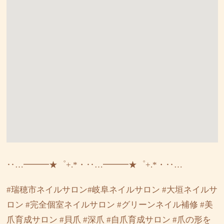
‥…━━━★゜+.*・‥…━━━★゜+.*・‥…
#瑞穂市ネイルサロン#岐阜ネイルサロン #大垣ネイルサ
ロン #完全個室ネイルサロン #グリーンネイル補修 #美
爪育成サロン #貝爪 #深爪 #自爪育成サロン #爪の形を