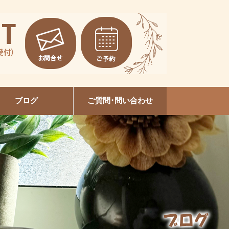
ブログ
ご質問･問い合わせ
EVI陶肌トリートメント
本増毛スクール大垣校
セルフホワイトニング
ルビケイトセミナー
ネイルデザイン
美容整体
爪育成