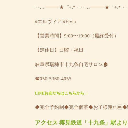
‥…━━━★゜+.*・‥…━━━★゜+.*・
#エルヴィア
#Elvia
【営業時間】9:00〜19:00（最終受付）
【定休日】日曜・祝日
岐阜県瑞穂市十九条自宅サロン🏠
☎︎050-5360-4055
LINEお友だちはこちらから→
◆完全予約制◆完全個室◆お子様連れ🆗
アクセス 樽見鉄道「十九条」駅より