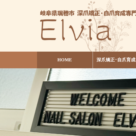
HOME
深爪矯正･自爪育成