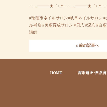
‥…━━━★゜+.*・‥…━━━★゜+.*・
#瑞穂市ネイルサロン#岐阜ネイルサロン #
ル補修 #美爪育成サロン #貝爪 #深爪 #
講師
« 前の記事へ
HOME
深爪矯正･自爪