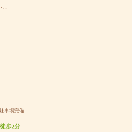
‥…
◆駐車場完備
徒歩2分