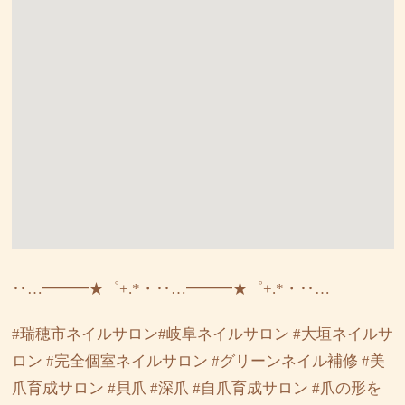
‥…━━━★゜+.*・‥…━━━★゜+.*・‥…
#瑞穂市ネイルサロン#岐阜ネイルサロン #大垣ネイルサ
ロン #完全個室ネイルサロン #グリーンネイル補修 #美
爪育成サロン #貝爪 #深爪 #自爪育成サロン #爪の形を