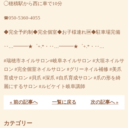
◯穂積駅から西に車で10分
☎︎050-5360-4055
◆完全予約制◆完全個室◆お子様連れ🆗◆駐車場完備
‥…━━━★゜+.*・‥…━━━★゜+.*・‥…
#瑞穂市ネイルサロン#岐阜ネイルサロン #大垣ネイルサ
ロン #完全個室ネイルサロン #グリーネイル補修 #美爪
育成サロン #貝爪 #深爪 #自爪育成サロン #爪の形を綺
麗にするサロン #ルビケイト岐阜講師
« 前の記事へ
一覧に戻る
次の記事へ »
カテゴリー