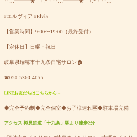
‥…━━━★゜+.*・‥…━━━★゜+.*・‥…
#エルヴィア
#Elvia
【営業時間】9:00〜19:00（最終受付）
【定休日】日曜・祝日
岐阜県瑞穂市十九条自宅サロン🏠
☎︎050-5360-4055
LINEお友だちはこちらから→
◆完全予約制◆完全個室◆お子様連れ🆗◆駐車場完備
アクセス 樽見鉄道「十九条」駅より徒歩2分