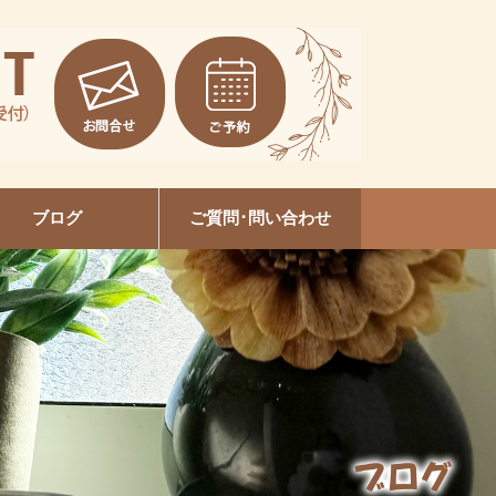
ブログ
ご質問･問い合わせ
EVI陶肌トリートメント
本増毛スクール大垣校
セルフホワイトニング
ルビケイトセミナー
ネイルデザイン
美容整体
爪育成