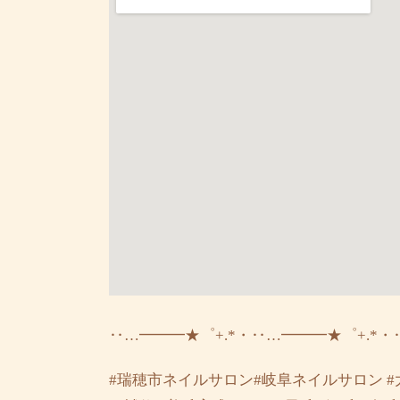
‥…━━━★゜+.*・‥…━━━★゜+.*・
#瑞穂市ネイルサロン#岐阜ネイルサロン #