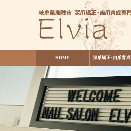
HOME
深爪矯正･自爪育成