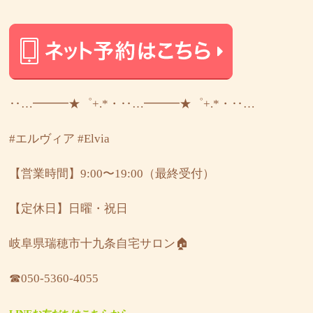
‥…━━━★゜+.*・‥…━━━★゜+.*・‥…
#エルヴィア
#Elvia
【営業時間】9:00〜19:00（最終受付）
【定休日】日曜・祝日
岐阜県瑞穂市十九条自宅サロン🏠
☎︎050-5360-4055