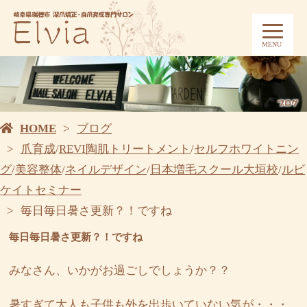
MENU
HOME
ブログ
爪育成
/
REVI陶肌トリートメント
/
セルフホワイトニン
グ
/
美容整体
/
ネイルデザイン
/
日本増毛スクール大垣校
/
ルビ
ケイトセミナー
毎日毎日暑さ更新？！ですね
毎日毎日暑さ更新？！ですね
みなさん、いかがお過ごしでしょうか？？
暑すぎて大人も子供も外を出歩いていない気が・・・