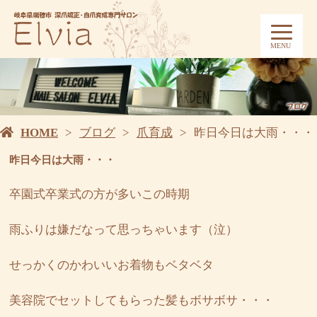
MENU
HOME
ブログ
爪育成
昨日今日は大雨・・・
昨日今日は大雨・・・
卒園式卒業式の方が多いこの時期
雨ふりは嫌だなって思っちゃいます（泣）
せっかくのかわいいお着物もベタベタ
美容院でセットしてもらった髪もボサボサ・・・