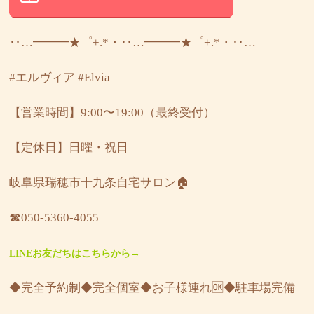
‥…━━━★゜+.*・‥…━━━★゜+.*・‥…
#エルヴィア
#Elvia
【営業時間】9:00〜19:00（最終受付）
【定休日】日曜・祝日
岐阜県瑞穂市十九条自宅サロン🏠
☎︎050-5360-4055
LINEお友だちはこちらから→
◆完全予約制◆完全個室◆お子様連れ🆗◆駐車場完備