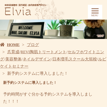
MENU
HOME
ブログ
爪育成
/
REVI陶肌トリートメント
/
セルフホワイトニン
グ
/
美容整体
/
ネイルデザイン
/
日本増毛スクール大垣校
/
ルビ
ケイトセミナー
新予約システムに導入しました！
新予約システムに導入しました！
予約時間がすぐ分かる予約システムを導入しまし
た！！！