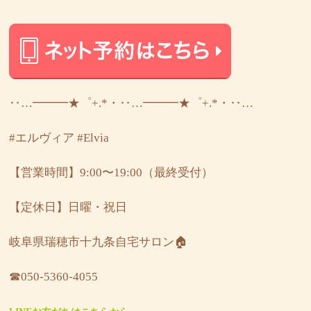
‥…━━━★゜+.*・‥…━━━★゜+.*・‥…
#エルヴィア
#Elvia
【営業時間】9:00〜19:00（最終受付）
【定休日】日曜・祝日
岐阜県瑞穂市十九条自宅サロン🏠
☎︎050-5360-4055