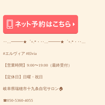
‥…━━━★゜+.*・‥…━━━★゜+.*・‥…
#エルヴィア
#Elvia
【営業時間】9:00〜19:00（最終受付）
【定休日】日曜・祝日
岐阜県瑞穂市十九条自宅サロン🏠
☎︎050-5360-4055