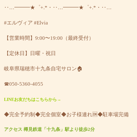
‥…━━━★゜+.*・‥…━━━★゜+.*・‥…
#エルヴィア
#Elvia
【営業時間】9:00〜19:00（最終受付）
【定休日】日曜・祝日
岐阜県瑞穂市十九条自宅サロン🏠
☎︎050-5360-4055
LINEお友だちはこちらから→
◆完全予約制◆完全個室◆お子様連れ🆗◆駐車場完備
アクセス 樽見鉄道「十九条」駅より徒歩2分