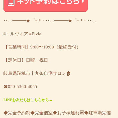
‥…━━━★゜+.*・‥…━━━★゜+.*・‥…
#エルヴィア
#Elvia
【営業時間】9:00〜19:00（最終受付）
【定休日】日曜・祝日
岐阜県瑞穂市十九条自宅サロン🏠
☎︎050-5360-4055
LINEお友だちはこちらから→
◆完全予約制◆完全個室◆お子様連れ🆗◆駐車場完備