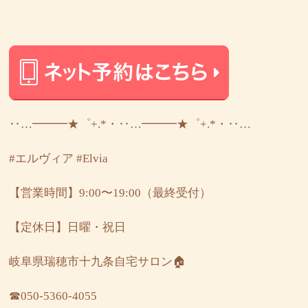
‥…━━━★゜+.*・‥…━━━★゜+.*・‥…
#エルヴィア
#Elvia
【営業時間】9:00〜19:00（最終受付）
【定休日】日曜・祝日
岐阜県瑞穂市十九条自宅サロン🏠
☎︎050-5360-4055