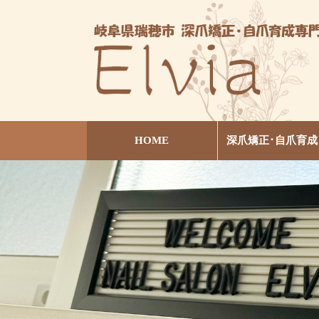
HOME
深爪矯正･自爪育成