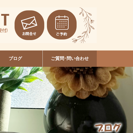
ブログ
ご質問･問い合わせ
EVI陶肌トリートメント
本増毛スクール大垣校
セルフホワイトニング
ルビケイトセミナー
ネイルデザイン
美容整体
爪育成