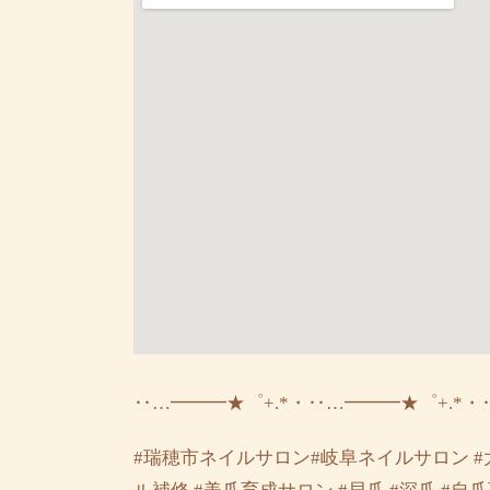
‥…━━━★゜+.*・‥…━━━★゜+.*・
#瑞穂市ネイルサロン#岐阜ネイルサロン #