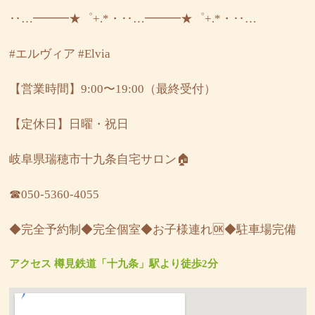
‥…━━━★゜+.*・‥…━━━★゜+.*・‥…
#エルヴィア
#Elvia
【営業時間】9:00〜19:00（最終受付）
【定休日】日曜・祝日
岐阜県瑞穂市十九条自宅サロン🏠
☎︎050-5360-4055
◆完全予約制◆完全個室◆お子様連れ🆗◆駐車場完備
アクセス 樽見鉄道「十九条」駅より徒歩2分