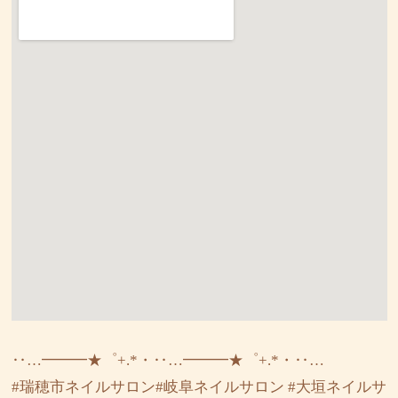
‥…━━━★゜+.*・‥…━━━★゜+.*・‥…
#瑞穂市ネイルサロン#岐阜ネイルサロン #大垣ネイルサ