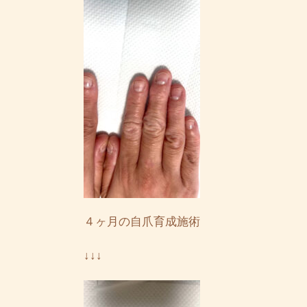
４ヶ月の自爪育成施術
↓↓↓