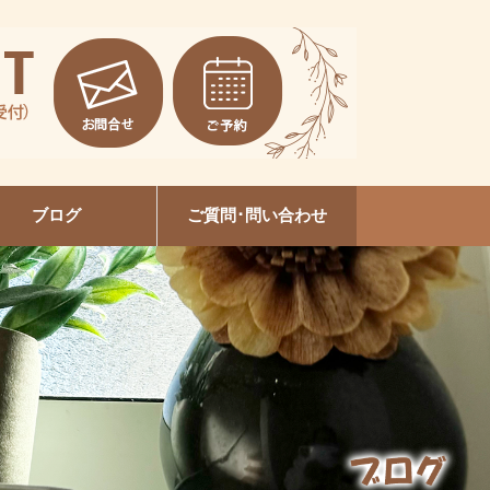
ブログ
ご質問･問い合わせ
EVI陶肌トリートメント
本増毛スクール大垣校
セルフホワイトニング
ルビケイトセミナー
ネイルデザイン
美容整体
爪育成