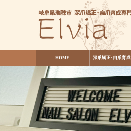
HOME
深爪矯正･自爪育成