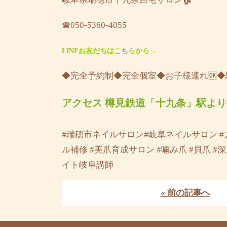
☎︎050-5360-4055
LINEお友だちはこちらから→
◆完全予約制◆完全個室◆お子様連れ🆗
アクセス 樽見鉄道「十九条」駅より
#瑞穂市ネイルサロン#岐阜ネイルサロン #
ル補修 #美爪育成サロン #噛み爪 #貝爪 
イト岐阜講師
« 前の記事へ