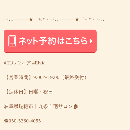
‥…━━━★゜+.*・‥…━━━★゜+.*・‥…
#エルヴィア
#Elvia
【営業時間】9:00〜19:00（最終受付）
【定休日】日曜・祝日
岐阜県瑞穂市十九条自宅サロン🏠
☎︎050-5360-4055