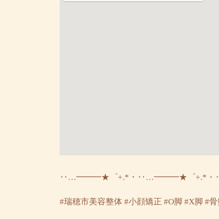
‥…━━━★゜+.*・‥…━━━★゜+.*・
#瑞穂市美容整体 #小顔矯正 #O脚 #X脚 #