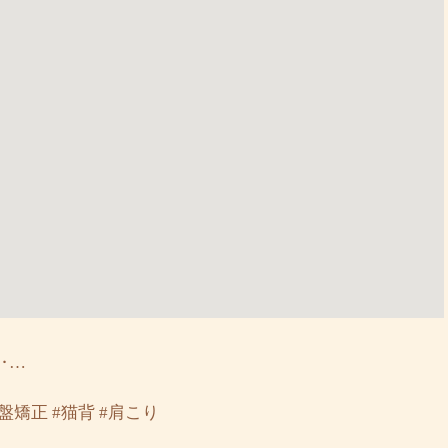
‥…
骨盤矯正 #猫背 #肩こり