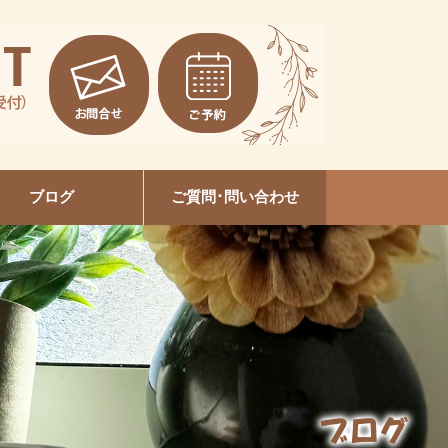
ブログ
ご質問･問い合わせ
EVI陶肌トリートメント
本増毛スクール大垣校
セルフホワイトニング
ルビケイトセミナー
ネイルデザイン
美容整体
爪育成