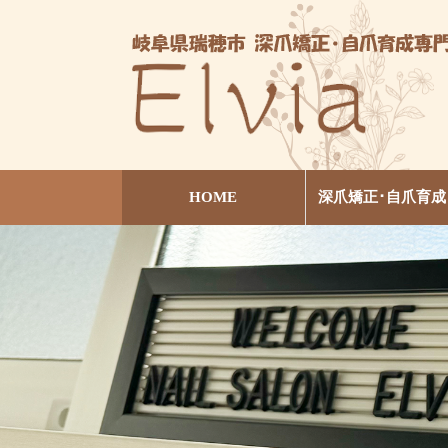
HOME
深爪矯正･自爪育成